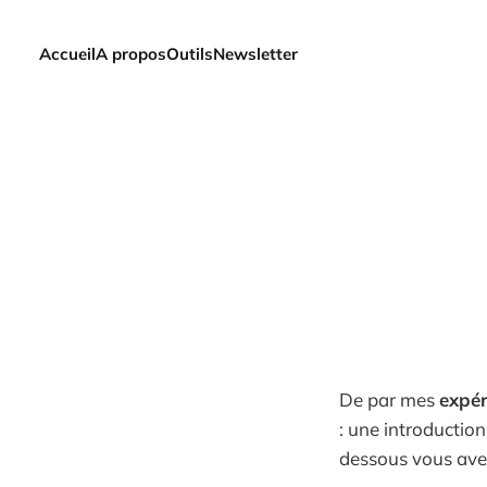
Accueil
A propos
Outils
Newsletter
De par mes
expér
: une introductio
dessous vous av