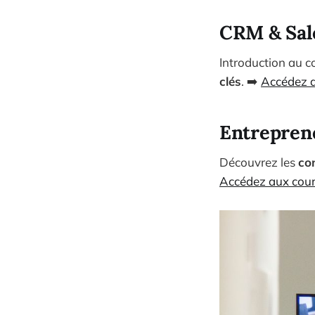
CRM & Sal
Introduction au 
clés
. ➡️
Accédez a
Entreprene
Découvrez les
co
Accédez aux cou