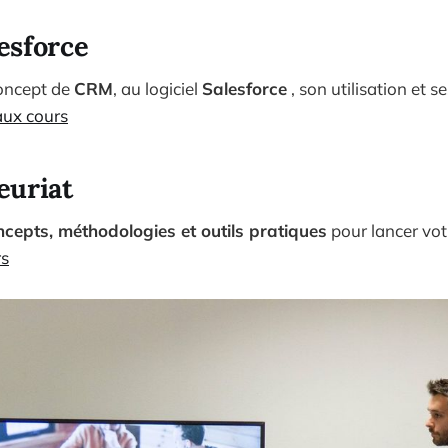
esforce
concept de
CRM
, au logiciel
Salesforce
, son utilisation et s
ux cours
uriat️
ncepts, méthodologies et outils pratiques
pour lancer votr
rs