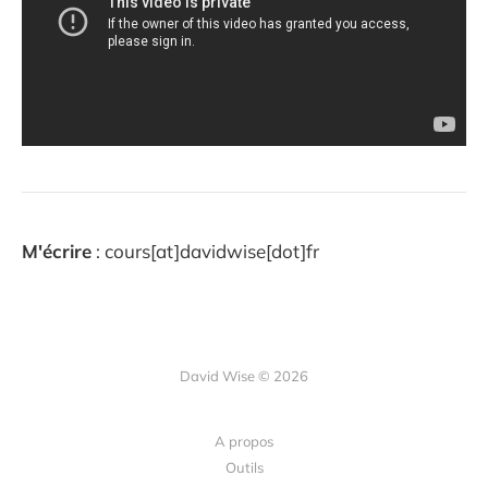
M'écrire
: cours[at]davidwise[dot]fr
David Wise © 2026
A propos
Outils